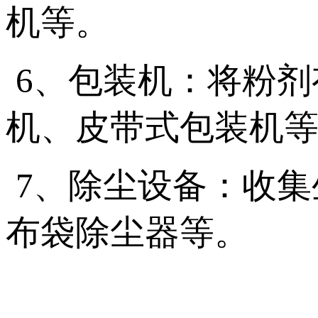
机等。
6
、包装机：将粉剂
机、皮带式包装机
7
、除尘设备：收集
布袋除尘器等。