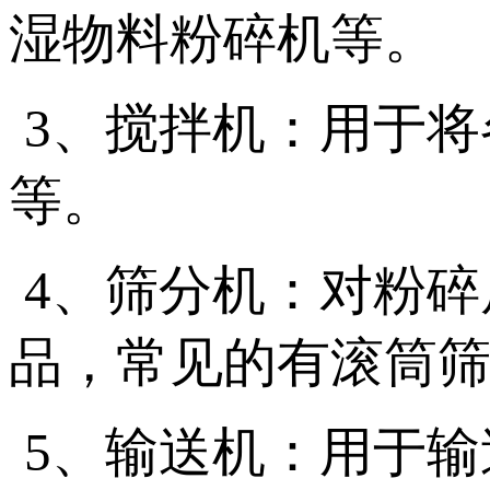
湿物料粉碎机等。
3
、搅拌机：用于将
等。
4
、筛分机：对粉碎
品，常见的有滚筒
5
、输送机：用于输