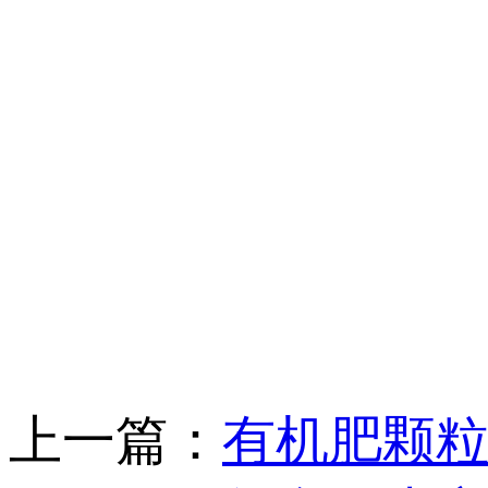
上一篇：
有机肥颗