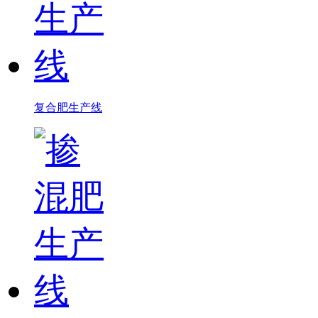
复合肥生产线