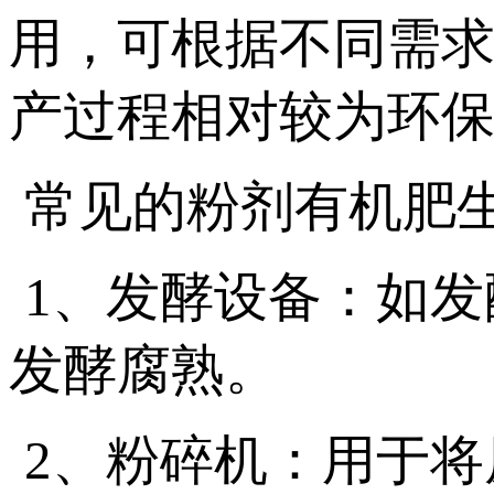
用，可根据不同需
产过程相对较为环
常见的粉剂有机肥
1
、发酵设备：如发
发酵腐熟。
2
、粉碎机：用于将