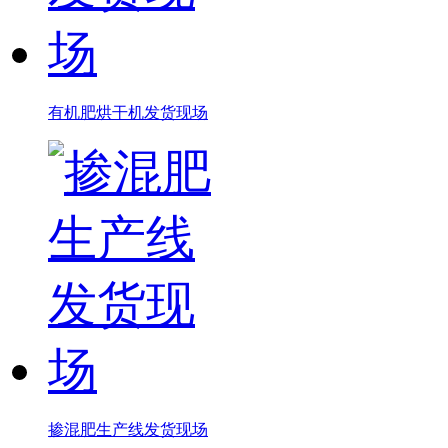
有机肥烘干机发货现场
掺混肥生产线发货现场