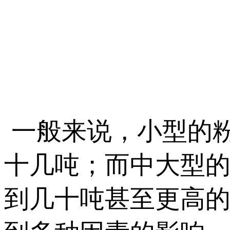
一般来说，小型的
十几吨；而中大型
到几十吨甚至更高