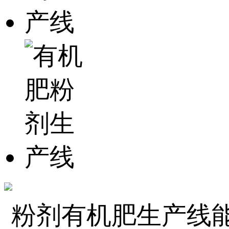
粉剂有机肥生产线