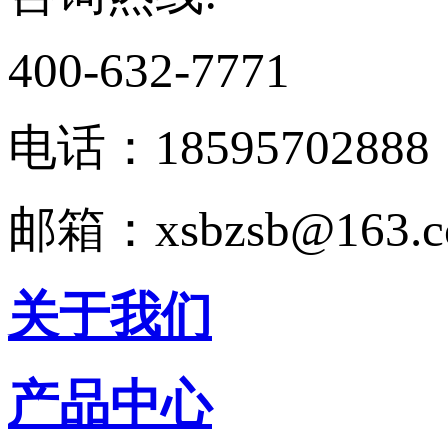
400-632-7771
电话：18595702888
邮箱：xsbzsb@163.
关于我们
产品中心