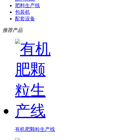
肥料生产线
包装机
配套设备
推荐产品
有机肥颗粒生产线