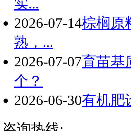
实...
2026-07-14
棕榈原
熟，...
2026-07-07
育苗基
个？
2026-06-30
有机肥
咨询热线: