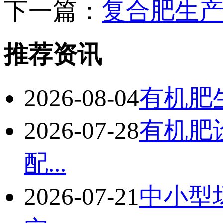
下一篇：
复合肥生
推荐资讯
2026-08-04
有机肥
2026-07-28
有机肥
配...
2026-07-21
中小型