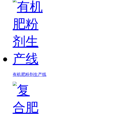
有机肥粉剂生产线