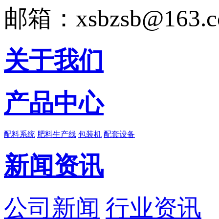
邮箱：xsbzsb@163.
关于我们
产品中心
配料系统
肥料生产线
包装机
配套设备
新闻资讯
公司新闻
行业资讯