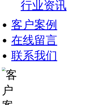
行业资讯
客户案例
在线留言
联系我们