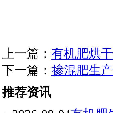
上一篇：
有机肥烘
下一篇：
掺混肥生
推荐资讯