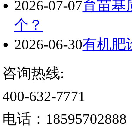
2026-07-07
育苗基
个？
2026-06-30
有机肥
咨询热线:
400-632-7771
电话：18595702888