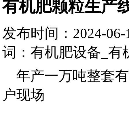
有机肥颗粒生产
发布时间：2024-06-
词：有机肥设备_有
年产一万吨整套有
户现场