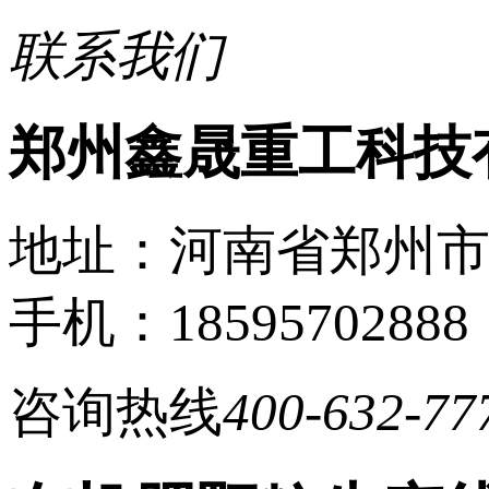
联系我们
郑州鑫晟重工科技
地址：河南省郑州
手机：18595702888
咨询热线
400-632-77