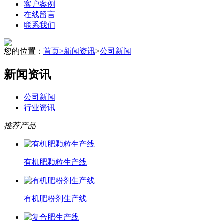
客户案例
在线留言
联系我们
您的位置：
首页
>
新闻资讯
>
公司新闻
新闻资讯
公司新闻
行业资讯
推荐产品
有机肥颗粒生产线
有机肥粉剂生产线