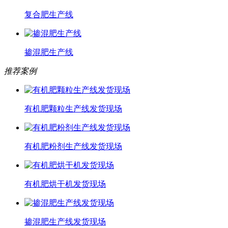
复合肥生产线
掺混肥生产线
推荐案例
有机肥颗粒生产线发货现场
有机肥粉剂生产线发货现场
有机肥烘干机发货现场
掺混肥生产线发货现场