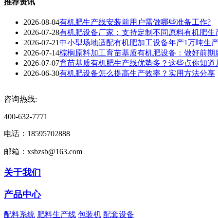
推荐资讯
2026-08-04
有机肥生产线安装前用户需做哪些准备工作?
2026-07-28
有机肥设备厂家：支持定制不同原料有机肥生产线
2026-07-21
中小型场地适配有机肥加工设备年产1万吨生产线
2026-07-14
棕榈原料加工育苗基质有机肥设备：做好前期腐熟
2026-07-07
育苗基质有机肥生产线优势多？这些点你知道
2026-06-30
有机肥设备怎么提高生产效率？实用方法分享
咨询热线:
400-632-7771
电话：18595702888
邮箱：xsbzsb@163.com
关于我们
产品中心
配料系统
肥料生产线
包装机
配套设备