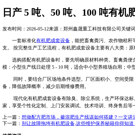
日产 5 吨、50 吨、100 
发布时间：2026-05-12
来源：郑州鑫晟重工科技有限公司
关键
一套标准化
有机肥成套设备
，能把畜禽粪污、农作物秸秆
支。
按完整生产工艺流程，有机肥成套设备主要有八大类：原
选购搭配有机肥设备时，要先明确原材料种类。畜禽粪便
模：小型生产线日处理
5 - 10 吨，适合中小型养殖场自用；
同时，要结合厂区场地条件选型。厂区面积小、空间受限
备，降低故障概率，减少后期维修费用。
现代化有机肥成套设备有除臭、除尘系统，生产环保达标
家，享受个性化定制、上门安装调试、技术培训、终身售后等
上一篇：
想做配方肥市场，掺混肥生产线该如何搭建？一文讲
下一篇：
别让故障拖垮有机肥设备,这些维护保养秘籍你得知道