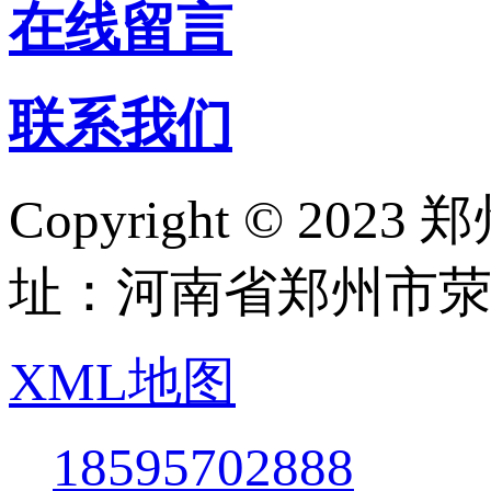
在线留言
联系我们
Copyright © 
址：河南省郑州市荥阳市
XML地图
18595702888