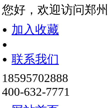
您好，欢迎访问郑
加入收藏
联系我们
18595702888
400-632-7771