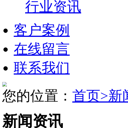
行业资讯
客户案例
在线留言
联系我们
您的位置：
首页
>
新
新闻资讯