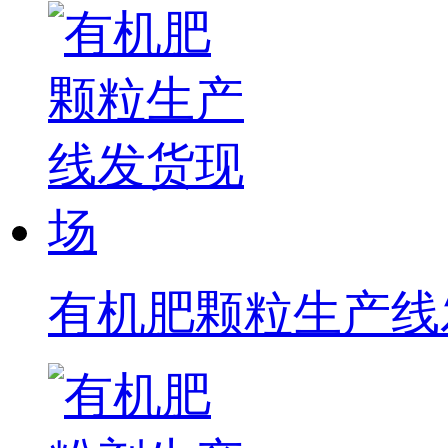
有机肥颗粒生产线