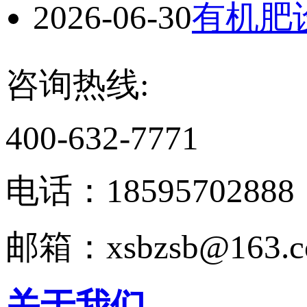
2026-06-30
有机肥
咨询热线:
400-632-7771
电话：18595702888
邮箱：xsbzsb@163.
关于我们