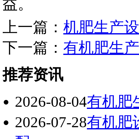
益。
上一篇：
机肥生产
下一篇：
有机肥生
推荐资讯
2026-08-04
有机肥
2026-07-28
有机肥