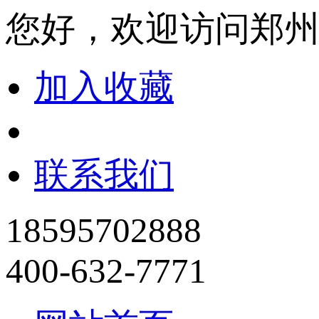
您好，欢迎访问郑
加入收藏
联系我们
18595702888
400-632-7771