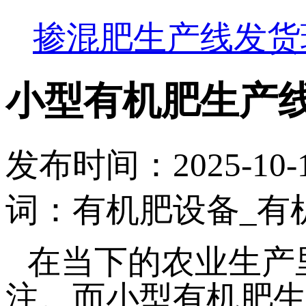
掺混肥生产线发货
小型有机肥生产线
发布时间：2025-10-
词：有机肥设备_有
在当下的农业生产
注。而小型有机肥