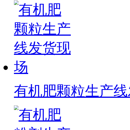
有机肥颗粒生产线