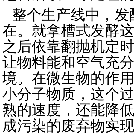
整个生产线中，发
在。就拿槽式发酵
之后依靠翻抛机定
让物料能和空气充
境。在微生物的作
小分子物质，这个
熟的速度，还能降
成污染的废弃物实