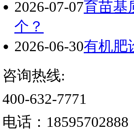
2026-07-07
育苗基
个？
2026-06-30
有机肥
咨询热线:
400-632-7771
电话：18595702888