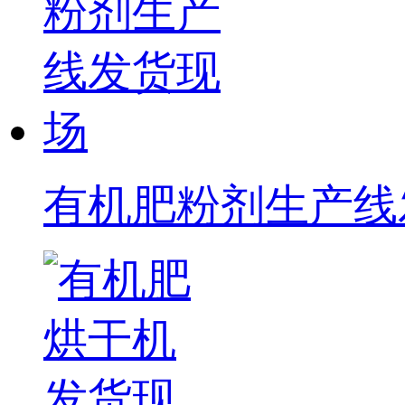
有机肥粉剂生产线