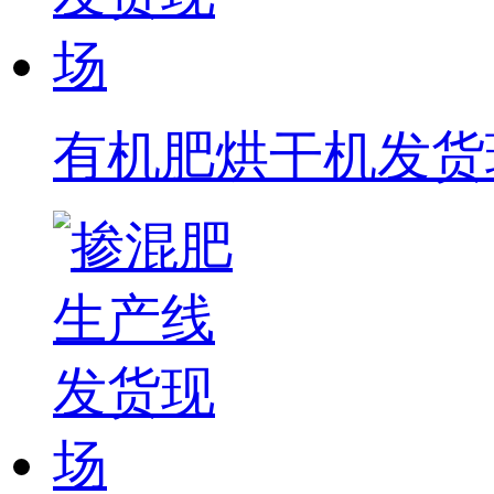
有机肥烘干机发货