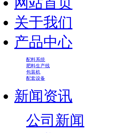
网站首页
关于我们
产品中心
配料系统
肥料生产线
包装机
配套设备
新闻资讯
公司新闻