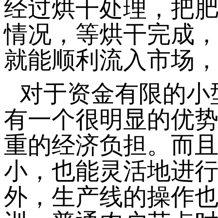
经过烘干处理，把
情况，等烘干完成
就能顺利流入市场
对于资金有限的小
有一个很明显的优
重的经济负担。而
小，也能灵活地进
外，生产线的操作