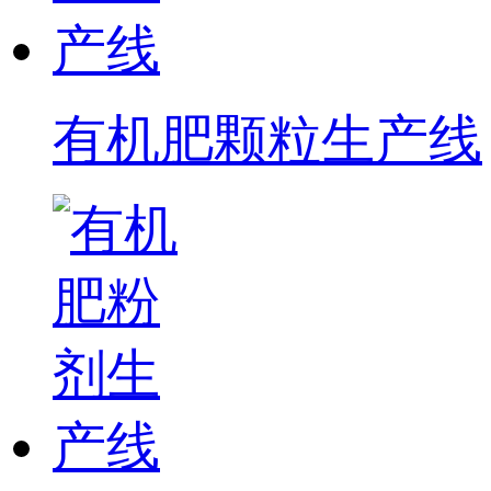
有机肥颗粒生产线