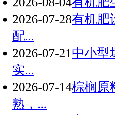
2026-08-04
有机肥
2026-07-28
有机肥
配...
2026-07-21
中小型
实...
2026-07-14
棕榈原
熟，...