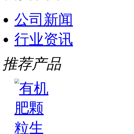
公司新闻
行业资讯
推荐产品