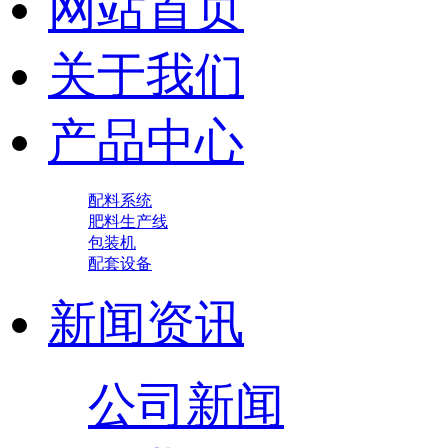
网站首页
关于我们
产品中心
配料系统
肥料生产线
包装机
配套设备
新闻资讯
公司新闻