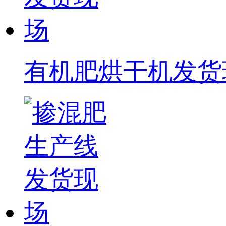
有机肥烘干机发货