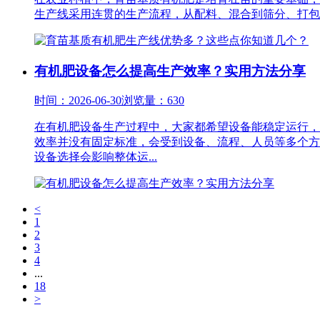
生产线采用连贯的生产流程，从配料、混合到筛分、打包
有机肥设备怎么提高生产效率？实用方法分享
时间：2026-06-30
浏览量：630
在有机肥设备生产过程中，大家都希望设备能稳定运行，
效率并没有固定标准，会受到设备、流程、人员等多个方
设备选择会影响整体运...
<
1
2
3
4
...
18
>