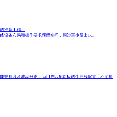
的准备工作。
备布局和操作要求预留空间，周边至少留出1-...
能规划以及成品形态，为用户匹配对应的生产线配置，不同原