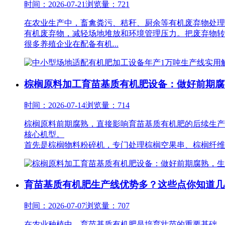
时间：2026-07-21
浏览量：721
在农业生产中，畜禽粪污、秸秆、厨余等有机废弃物处理
有机废弃物，减轻场地堆放和环境管理压力。把废弃物转
很多养殖企业在配备有机...
棕榈原料加工育苗基质有机肥设备：做好前期腐
时间：2026-07-14
浏览量：714
棕榈原料前期腐熟，直接影响育苗基质有机肥的后续生产
核心机型。
首先是棕榈物料粉碎机，专门处理棕榈空果串、棕榈纤维结块
育苗基质有机肥生产线优势多？这些点你知道几
时间：2026-07-07
浏览量：707
在农业种植中，育苗基质有机肥是培育壮苗的重要基础，