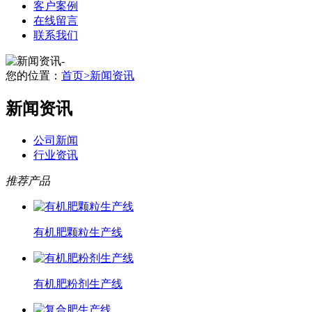
客户案例
在线留言
联系我们
您的位置：
首页
>
新闻资讯
新闻资讯
公司新闻
行业资讯
推荐产品
有机肥颗粒生产线
有机肥粉剂生产线