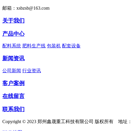
邮箱：xsbzsb@163.com
关于我们
产品中心
配料系统
肥料生产线
包装机
配套设备
新闻资讯
公司新闻
行业资讯
客户案例
在线留言
联系我们
Copyright © 2023 郑州鑫晟重工科技有限公司 版权所有 地