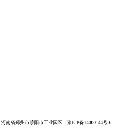
址：河南省郑州市荥阳市工业园区 豫ICP备14000144号-6