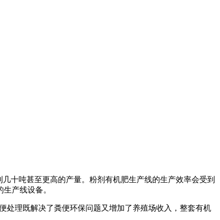
到几十吨甚至更高的产量。粉剂有机肥生产线的生产效率会受到
的生产线设备。
便处理既解决了粪便环保问题又增加了养殖场收入，整套有机