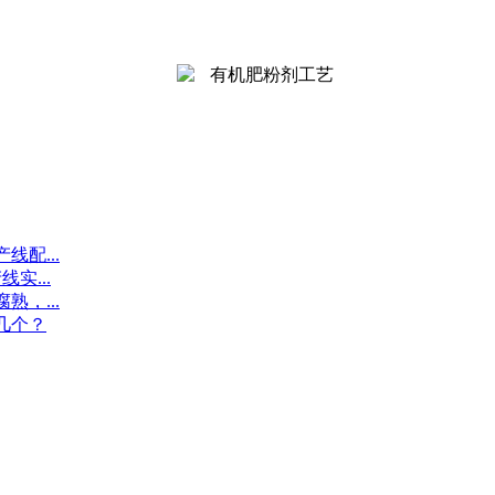
配...
实...
，...
几个？