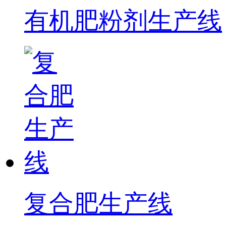
有机肥粉剂生产线
复合肥生产线