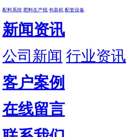
配料系统
肥料生产线
包装机
配套设备
新闻资讯
公司新闻
行业资讯
客户案例
在线留言
联系我们