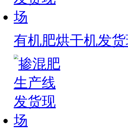
有机肥烘干机发货