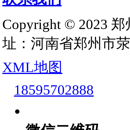
Copyright © 
址：河南省郑州市荥阳市
XML地图
18595702888