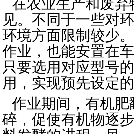
在农业生产和废弃
见。不同于一些对
环境方面限制较少
作业，也能安置在
只要选用对应型号
用，实现预先设定
作业期间，有机肥
碎，促使有机物逐