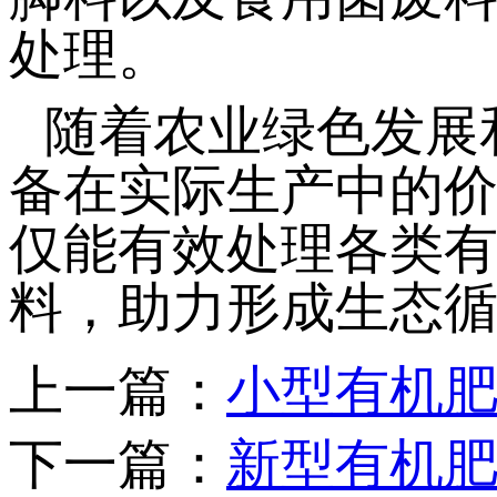
处理。
随着农业绿色发展
备在实际生产中的
仅能有效处理各类
料，助力形成生态
上一篇：
小型有机肥
下一篇：
新型有机肥