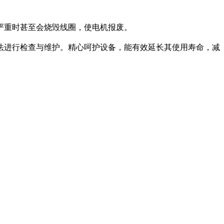
严重时甚至会烧毁线圈，使电机报废。
法进行检查与维护。精心呵护设备，能有效延长其使用寿命，减