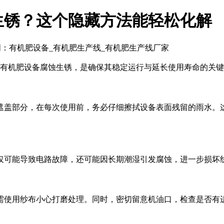
生锈？这个隐藏方法能轻松化解
词：有机肥设备_有机肥生产线_有机肥生产线厂家
有机肥设备腐蚀生锈，是确保其稳定运行与延长使用寿命的关键
遮盖部分，在每次使用前，务必仔细擦拭设备表面残留的雨水。
仅可能导致电路故障，还可能因长期潮湿引发腐蚀，进一步损坏
需使用纱布小心打磨处理。同时，密切留意机油口，检查是否有